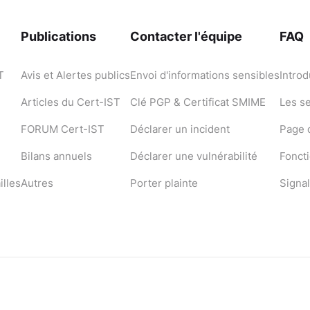
Publications
Contacter l'équipe
FAQ
T
Avis et Alertes publics
Envoi d'informations sensibles
Introd
Articles du Cert-IST
Clé PGP & Certificat SMIME
Les s
FORUM Cert-IST
Déclarer un incident
Page d
Bilans annuels
Déclarer une vulnérabilité
Fonct
illes
Autres
Porter plainte
Signal