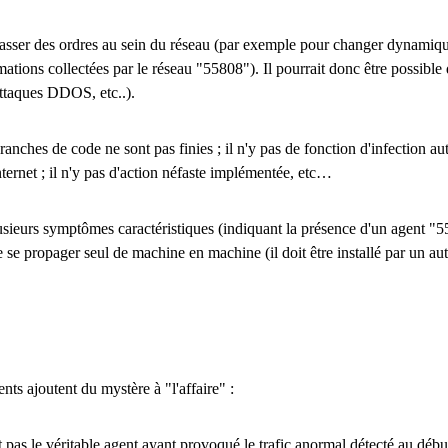
 passer des ordres au sein du réseau (par exemple pour changer dynamiq
ations collectées par le réseau "55808"). Il pourrait donc être possible 
attaques DDOS, etc..).
anches de code ne sont pas finies ; il n'y pas de fonction d'infection a
ternet ; il n'y pas d'action néfaste implémentée, etc…
ieurs symptômes caractéristiques (indiquant la présence d'un agent "55
se propager seul de machine en machine (il doit être installé par un aut
nts ajoutent du mystère à "l'affaire" :
t pas le véritable agent ayant provoqué le trafic anormal détecté au début 