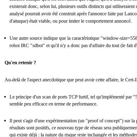
existerait donc, selon lui, plusieurs outils distincts qui utilisera
analysé pourrait avoir été construit après l'annonce faite par La
d'attaque) était viable, ou pour imiter le comportement annoncé.
Une autre source indique que la caractéristique "window-size=55808
robot IRC "sdbot" et qu'il n'y a donc pas d'affaire du tout (le fait d
Qu'en retenir ?
Au-delà de l'aspect anecdotique que peut avoir cette affaire, le Cert-I
Le principe d'un scan de ports TCP furtif, tel qu'implémenté par "5
semble peu efficace en terme de performance.
Il peut s'agir d'une expérimentation (un "proof of concept") sur la p
résultats sont positifs, ce nouveau type de réseau sera publiqu
qui existe déjà : la nature du risque reste inchangée et les méthode