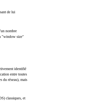
sant de lui
qu'un nombre
on "window size"
ctivement identifié
ation entre toutes
es du réseau), mais
DS) classiques, et