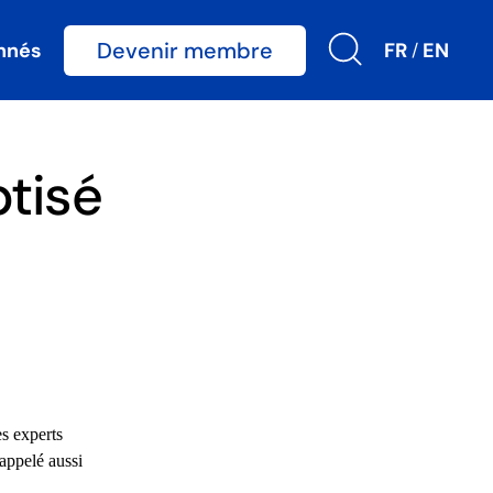
Devenir membre
nnés
FR
EN
/
tisé
s experts
appelé aussi