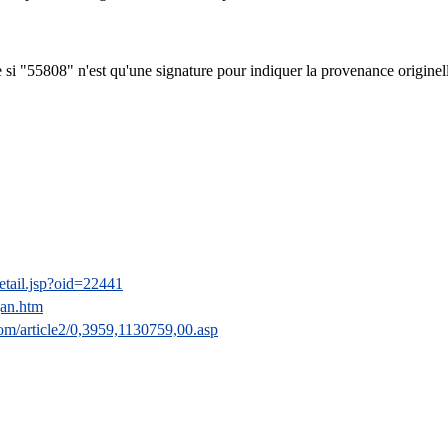
 si "55808" n'est qu'une signature pour indiquer la provenance originel
detail.jsp?oid=22441
jan.htm
m/article2/0,3959,1130759,00.asp