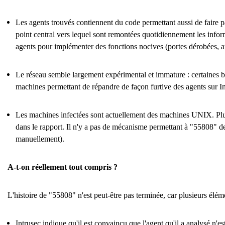
Les agents trouvés contiennent du code permettant aussi de faire
point central vers lequel sont remontées quotidiennement les inform
agents pour implémenter des fonctions nocives (portes dérobées, 
Le réseau semble largement expérimental et immature : certaines br
machines permettant de répandre de façon furtive des agents sur In
Les machines infectées sont actuellement des machines UNIX. Plus
dans le rapport. Il n'y a pas de mécanisme permettant à "55808" de 
manuellement).
A-t-on réellement tout compris ?
L'histoire de "55808" n'est peut-être pas terminée, car plusieurs éléme
Intrusec indique qu'il est convaincu que l'agent qu'il a analysé n'es