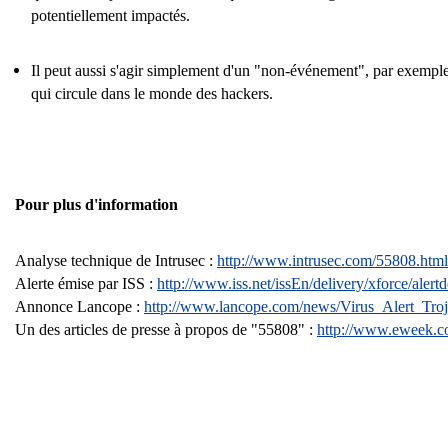
potentiellement impactés.
Il peut aussi s'agir simplement d'un "non-événement", par exemple
qui circule dans le monde des hackers.
Pour plus d'information
Analyse technique de Intrusec :
http://www.intrusec.com/55808.html
Alerte émise par ISS :
http://www.iss.net/issEn/delivery/xforce/alert
Annonce Lancope :
http://www.lancope.com/news/Virus_Alert_Tro
Un des articles de presse à propos de "55808" :
http://www.eweek.co