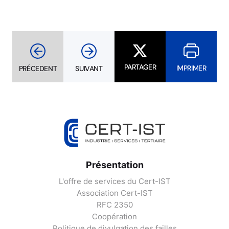
PARTAGER
IMPRIMER
PRÉCEDENT
SUIVANT
Présentation
L'offre de services du Cert-IST
Association Cert-IST
RFC 2350
Coopération
Politique de divulgation des failles