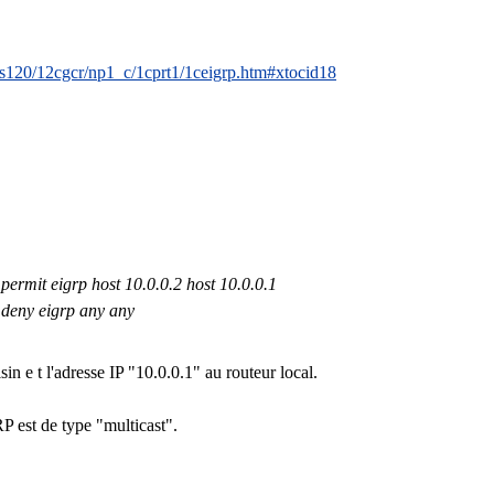
os120/12cgcr/np1_c/1cprt1/1ceigrp.htm#xtocid18
 permit eigrp host 10.0.0.2 host 10.0.0.1
 deny eigrp any any
in e t l'adresse IP "10.0.0.1" au routeur local.
RP est de type "multicast".