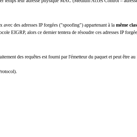
mier temps leur adresse physique MAC (Medium Acces Control – adresse
x avec des adresses IP forgées ("spoofing") appartenant à la
même clas
ocole EIGRP, alors ce dernier tentera de résoudre ces adresses IP forgé
raitement des requêtes est fourni par l'émetteur du paquet et peut être
rotocol).