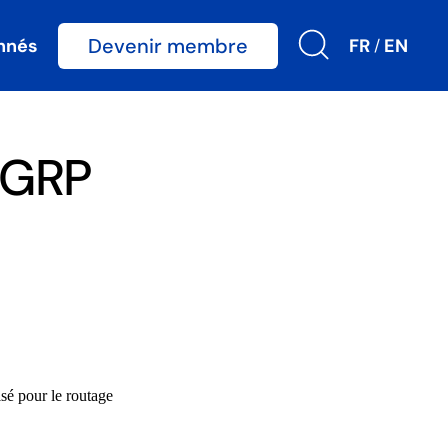
Devenir membre
nnés
FR
EN
/
IGRP
sé pour le routage