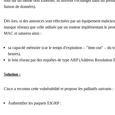
sont sur un même brin Ethernet, ils doivent s'échanger dans un pre
liaison de données).
Dès lors, si des annonces sont effectuées par un équipement malicieu
masque réseau) que celle utilisée par un routeur implémentant le prot
MAC et saturera ainsi :
sa capacité mémoire (car le temps d'expiration – "time-out" – du t
heures),
le brin réseau par des requêtes de type ARP (Address Resolution P
Solution :
Cisco a reconnu cette vulnérabilité et propose les palliatifs suivants :
Authentifier les paquets EIGRP :