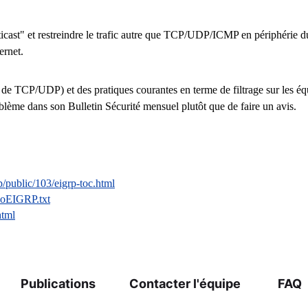
lticast" et restreindre le trafic autre que TCP/UDP/ICMP en périphérie d
ernet.
ent de TCP/UDP) et des pratiques courantes en terme de filtrage sur les 
blème dans son Bulletin Sécurité mensuel plutôt que de faire un avis.
public/103/eigrp-toc.html
scoEIGRP.txt
html
Publications
Contacter l'équipe
FAQ