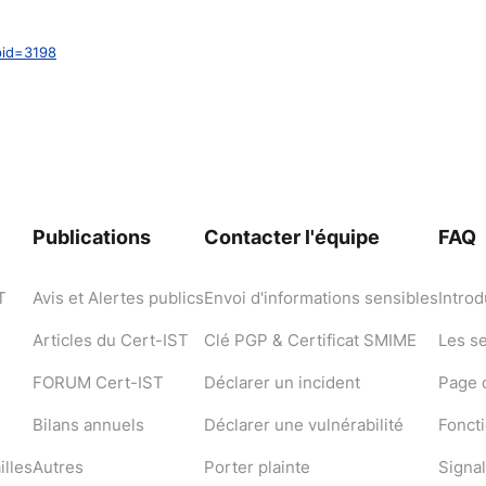
pid=3198
Publications
Contacter l'équipe
FAQ
T
Avis et Alertes publics
Envoi d'informations sensibles
Introd
Articles du Cert-IST
Clé PGP & Certificat SMIME
Les s
FORUM Cert-IST
Déclarer un incident
Page d
Bilans annuels
Déclarer une vulnérabilité
Fonct
illes
Autres
Porter plainte
Signal