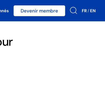
Devenir membre
nnés
FR
EN
/
our