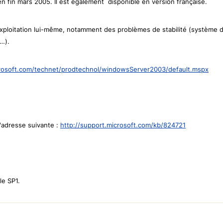
 fin mars 2005. Il est également disponible en version française.
exploitation lui-même, notamment des problèmes de stabilité (système de
…).
osoft.com/technet/prodtechnol/windowsServer2003/default.mspx
l'adresse suivante :
http://support.microsoft.com/kb/824721
le SP1.