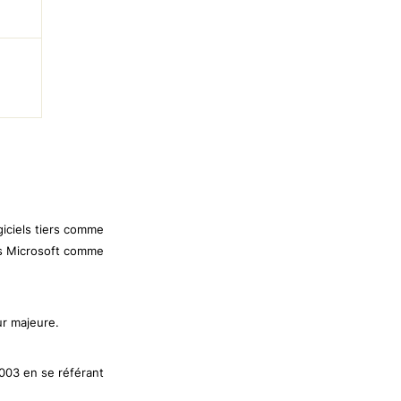
giciels tiers comme
els Microsoft comme
ur majeure.
2003 en se référant