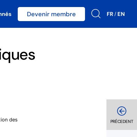
Devenir membre
nnés
FR
EN
/
tiques
tion des
PRÉCEDENT