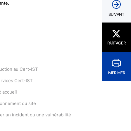
ante.
SUIVANT
PARTAGER
uction au Cert-IST
IMPRIMER
ervices Cert-IST
'accueil
ionnement du site
er un incident ou une vulnérabilité