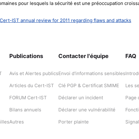
 domaines pour lesquels la sécurité est une préoccupation croiss
Cert-IST annual review for 2011 regarding flaws and attacks
Publications
Contacter l'équipe
FAQ
T
Avis et Alertes publics
Envoi d'informations sensibles
Introd
Articles du Cert-IST
Clé PGP & Certificat SMIME
Les s
FORUM Cert-IST
Déclarer un incident
Page d
Bilans annuels
Déclarer une vulnérabilité
Fonct
illes
Autres
Porter plainte
Signal