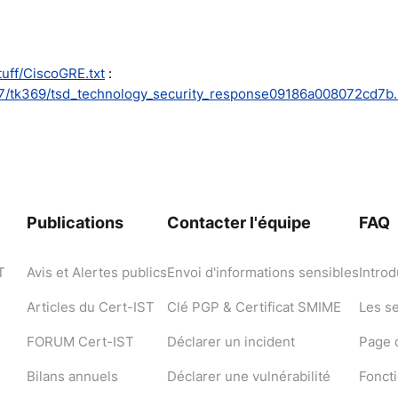
tuff/CiscoGRE.txt
:
27/tk369/tsd_technology_security_response09186a008072cd7b.
Publications
Contacter l'équipe
FAQ
T
Avis et Alertes publics
Envoi d'informations sensibles
Introd
Articles du Cert-IST
Clé PGP & Certificat SMIME
Les s
FORUM Cert-IST
Déclarer un incident
Page d
Bilans annuels
Déclarer une vulnérabilité
Fonct