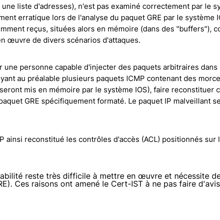
i une liste d'adresses), n'est pas examiné correctement par le 
ent erratique lors de l'analyse du paquet GRE par le système I
ment reçus, situées alors en mémoire (dans des "buffers"), c
en œuvre de divers scénarios d'attaques.
r une personne capable d'injecter des paquets arbitraires dans
voyant au préalable plusieurs paquets ICMP contenant des morc
eront mis en mémoire par le système IOS), faire reconstituer c
 paquet GRE spécifiquement formaté. Le paquet IP malveillant se
P ainsi reconstitué les contrôles d'accès (ACL) positionnés sur
rabilité reste très difficile à mettre en œuvre et nécessite 
GRE). Ces raisons ont amené le Cert-IST à ne pas faire d'avis