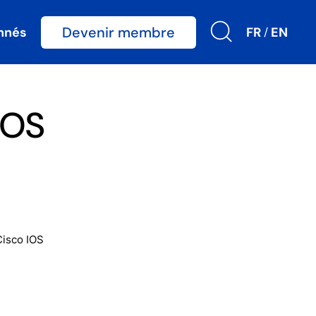
Devenir membre
nnés
FR
EN
/
IOS
Cisco IOS