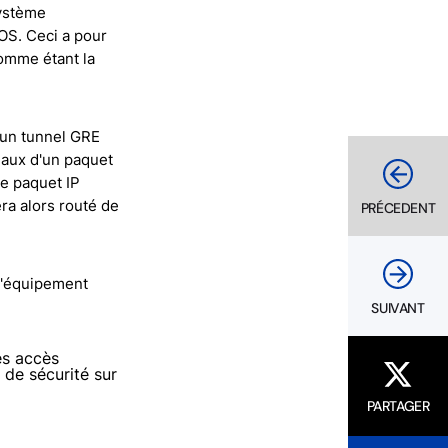
système
OS. Ceci a pour
omme étant la
 un tunnel GRE
eaux d'un paquet
e paquet IP
ra alors routé de
PRÉCEDENT
 l'équipement
SUIVANT
des accès
 de sécurité sur
PARTAGER