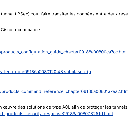
tunnel (IPSec) pour faire transiter les données entre deux rése
e, Cisco recommande :
/products_configuration_guide_chapter09186a00800ca7cc.html
ies_tech_note09186a0080120f48.shtml#sec_ip
07/products_command_reference_chapter09186a00801a7ea2.ht
n œuvre des solutions de type ACL afin de protéger les tunnels
tsd_products_security_response09186a008073251d.html