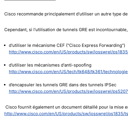
Cisco recommande principalement d'utiliser un autre type de 
Cependant, si l'utilisation de tunnels GRE est incontournabl
d'utiliser le mécanisme CEF ("Cisco Express Forwarding")
http://www.cisco.com/en/US/products/sw/iosswrel/ps1835
d’utiliser les mécanismes d'anti-spoofing
http://www.cisco.com/en/US/tech/tk648/tk361/technolog
d’encapsuler les tunnels GRE dans des tunnels IPSec
http://www.cisco.com/en/US/products/sw/iosswrel/ps52
Cisco fournit également un document détaillé pour la mise e
http://www.cisco.com/en/US/products/sw/iosswrel/ps1835/