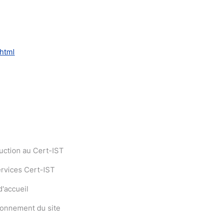
html
uction au Cert-IST
ervices Cert-IST
'accueil
ionnement du site