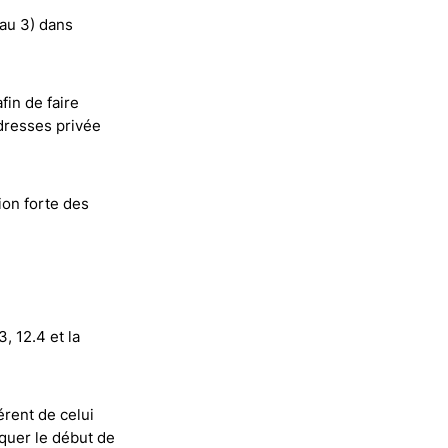
au 3) dans
fin de faire
dresses privée
ion forte des
3, 12.4 et la
érent de celui
quer le début de