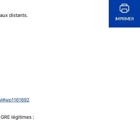
aux distants.
IMPRIMER
ml#wp1161892
 GRE légitimes :